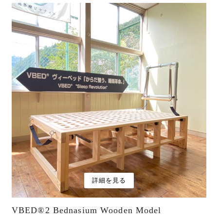
詳細を見る
VBED®︎2 Bednasium Wooden Model