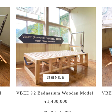
詳細を見る
l
VBED®︎2 Bednasium Wooden Model
VB
¥
1,480,000