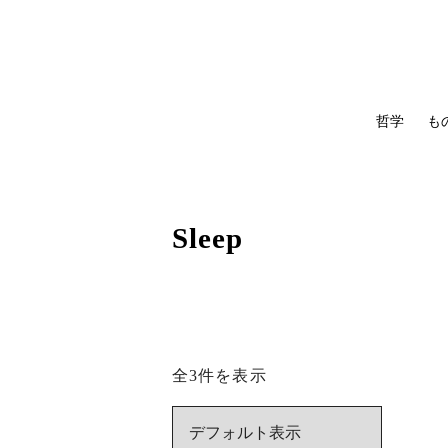
哲学
も
Sleep
全3件を表示