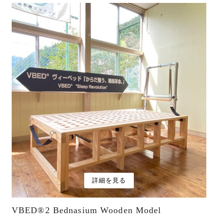
詳細を見る
VBED®︎2 Bednasium Wooden Model