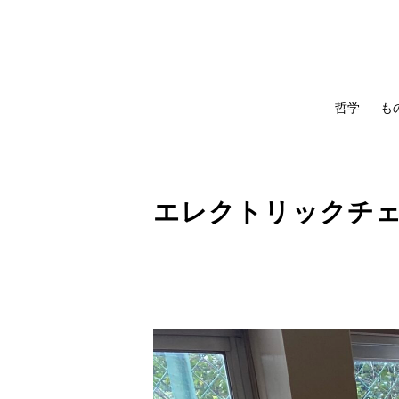
哲学
も
エレクトリックチ