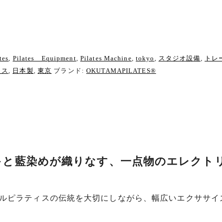
tes
,
Pilates Equipment
,
Pilates Machine
,
tokyo
,
スタジオ設備
,
トレ
ィス
,
日本製
,
東京
ブランド:
OKUTAMAPILATES®
キと藍染めが織りなす、一点物のエレクト
ルピラティスの伝統を大切にしながら、幅広いエクササイ