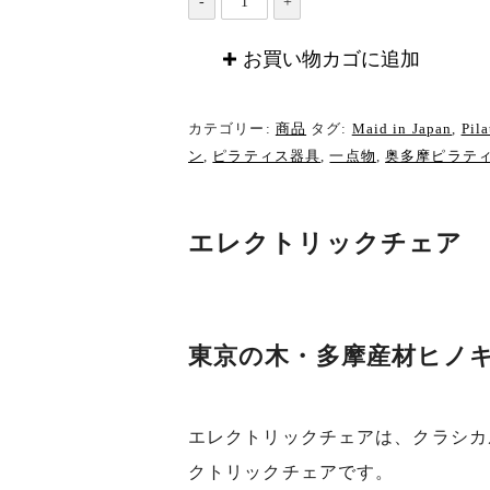
レ
お買い物カゴに追加
ク
ト
カテゴリー:
商品
タグ:
Maid in Japan
,
Pila
リ
ン
,
ピラティス器具
,
一点物
,
奥多摩ピラテ
ッ
ク
エレクトリックチェア
チ
ェ
ア
個
東京の木・多摩産材ヒノ
エレクトリックチェアは、クラシカ
クトリックチェアです。