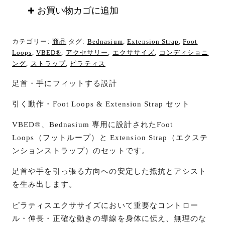
&
お買い物カゴに追加
Extension
Strap
カテゴリー:
商品
タグ:
Bednasium
,
Extension Strap
,
Foot
個
Loops
,
VBED®
,
アクセサリー
,
エクササイズ
,
コンディショニ
ング
,
ストラップ
,
ピラティス
足首・手にフィットする設計
引く動作・Foot Loops & Extension Strap セット
VBED®︎、Bednasium 専用に設計されたFoot
Loops（フットループ）と Extension Strap（エクステ
ンションストラップ）のセットです。
足首や手を引っ張る方向への安定した抵抗とアシスト
を生み出します。
ピラティスエクササイズにおいて重要なコントロー
ル・伸長・正確な動きの導線を身体に伝え、無理のな